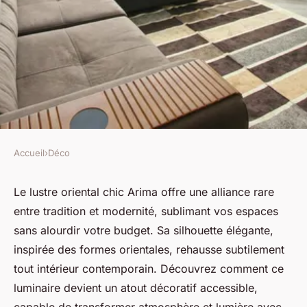
Accueil
›
Déco
DÉCO
Lustre oriental chic arima :
Le lustre oriental chic Arima offre une alliance rare
entre tradition et modernité, sublimant vos espaces
élégance moderne à petit prix
sans alourdir votre budget. Sa silhouette élégante,
inspirée des formes orientales, rehausse subtilement
Inaya
•
16 octobre 2025
•
5 min de lecture
tout intérieur contemporain. Découvrez comment ce
luminaire devient un atout décoratif accessible,