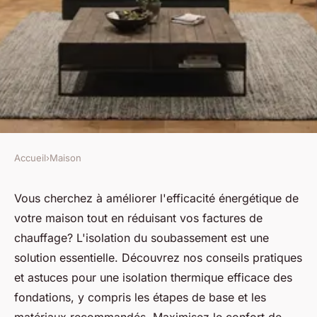
Accueil
›
Maison
MAISON
Isolation soubassement
Vous cherchez à améliorer l'efficacité énergétique de
votre maison tout en réduisant vos factures de
maison : conseils pratiques et
chauffage? L'isolation du soubassement est une
astuces
solution essentielle. Découvrez nos conseils pratiques
et astuces pour une isolation thermique efficace des
Inaya
•
23 septembre 2024
•
5 min de lecture
fondations, y compris les étapes de base et les